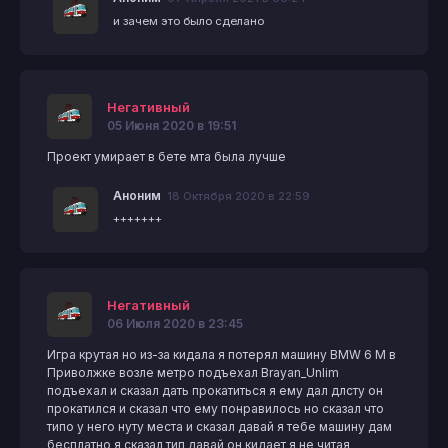
и зачем это было сделано
Негативный
05 Июня 2020 в 19:51
Проект умирает в бете мта была лучше
Аноним
18 Октября 2020 в 22:59
+++++++
Негативный
06 Июля 2020 в 23:45
Игра крутая но из-за кидала я потерял машину BMW 6 M в
Приволжке возле метро подъехал Brayan_Unlim
подъехал и сказал дать прокатиться я ему дал длсту он
прокатился и сказал что ему понравилось но сказал что
типо у него нуту места и сказал давай я тебе машину дам
бесплатно я сказал тип давай он кидает я не читая