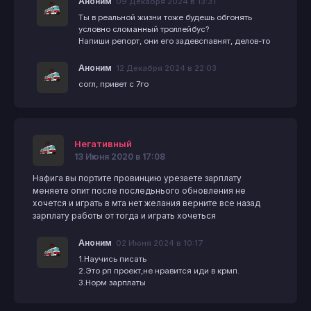
Аноним
09 Декабря 2024 в 13:31
Ты в реальной жизни тоже будешь обгонять
условно сломанный троллейбус?
Напиши репорт, они его задевспавнят, делов-то
Аноним
12 Декабря 2024 в 22:03
согл, привет с 7го
Негативный
13 Июня 2020 в 17:08
Нафига вы портите провинцию урезаете зарплату
меняете опит после последьнього обновления не
хочется и играть в мта нет желания верните все назад
зарплату работы от тогда и играть хочеться
Аноним
02 Июня 2024 в 10:17
1.Научись писать
2.Это рп проект,не нравится иди в крмп.
3.Норм зарплаты