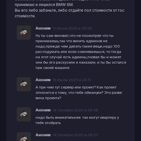
принимаю и лешился BMW 6М.
Вы его либо забаньте, либо отдайте пол стоимости от гос
стоимости.
Аноним
11 Июля 2020 в 05:08
Ну ты сам виноват,что не посмотрел что ты
принимаешь,так что винить админов не
надо,прежде чем делать такие вещи,надо 100
раз подумать или если сомневаешься, то тогда
на этот случай есть админы,позвал бы и может
они бы его раскусили и наказали, и ты бы остался
при своей машине.
Аноним
13 Июля 2020 в 05:11
А при чем тут сервер или проект? Как проект
относится к тому, что тебя обманули? Это разве
вина проекта?
Аноним
14 Октября 2020 в 09:36
надо быть внимательнее. так могут квартиру у
тебя отобрать
Аноним
14 Октября 2020 в 09:37