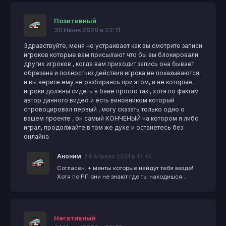
Позитивный
30 Июня 2020 в 22:11
Здравствуйте, меня не устраивает как вы смотрите записи
игроков которые вам присылают что бы вы блокировали
других игроков , когда вам приходит запись она бывает
обрезана и полностью действия игрока не показываются
и вы верите ему не разбираясь при этом, и не которые
игроки должны сидеть в бане просто так , хотя по фактам
автор данного видео и есть виновником который
спровоцировал первый , могу сказать только одно о
вашем проекте , он самый КОНЧЕНЫЙ на котором я либо
играл, продолжайте в том же духе и останетесь без
онлайна
Аноним
24 Апреля 2021 в 14:14
Согласен. + менты которые найдут тебя везде!
Хотя по РП они не знают где ты находишся...
Негативный