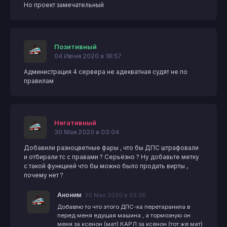
Но проект замечательный
Позитивный
04 Июня 2020 в 18:57
Администрация 4 сервера не адекватная судят не по
правилам
Негативный
30 Мая 2020 в 03:04
Добавили разноцветные фары , что бы ДПС штрафовали
и отбирали тс с правами ? Серьёзно ? Ну добавьте метку
с такой функцией что бы можно было продать вирты ,
почему нет ?
Аноним
30 Мая 2020 в 03:26
Добавлю то что этого ДПС-ка перетаранила в
перед меня едущая машина , а тормозную он
меня за ксенон (мат) КАРЛ за ксенон (тот же мат)