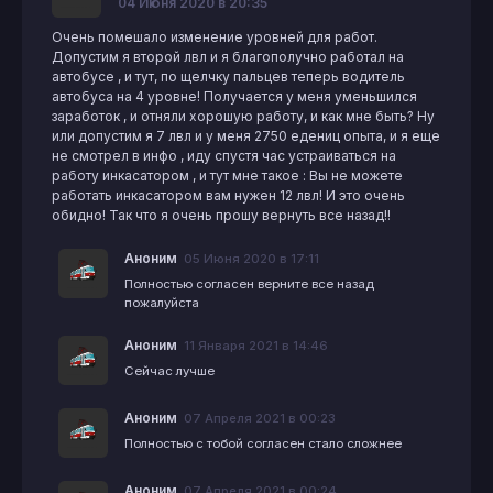
04 Июня 2020 в 20:35
Очень помешало изменение уровней для работ.
Допустим я второй лвл и я благополучно работал на
автобусе , и тут, по щелчку пальцев теперь водитель
автобуса на 4 уровне! Получается у меня уменьшился
заработок , и отняли хорошую работу, и как мне быть? Ну
или допустим я 7 лвл и у меня 2750 едениц опыта, и я еще
не смотрел в инфо , иду спустя час устраиваться на
работу инкасатором , и тут мне такое : Вы не можете
работать инкасатором вам нужен 12 лвл! И это очень
обидно! Так что я очень прошу вернуть все назад!!
Аноним
05 Июня 2020 в 17:11
Полностью согласен верните все назад
пожалуйста
Аноним
11 Января 2021 в 14:46
Сейчас лучше
Аноним
07 Апреля 2021 в 00:23
Полностью с тобой согласен стало сложнее
Аноним
07 Апреля 2021 в 00:24