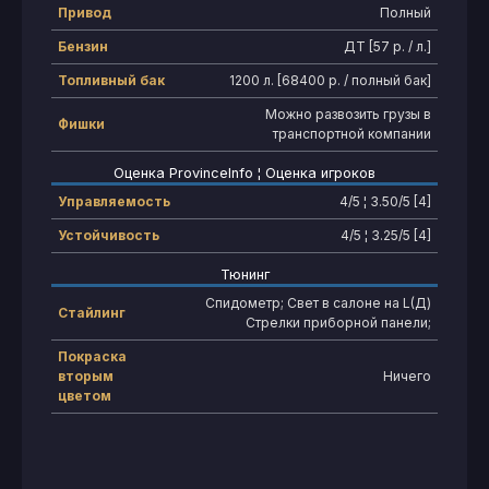
Привод
Полный
Бензин
ДТ [57 р. / л.]
Топливный бак
1200 л. [68400 р. / полный бак]
Можно развозить грузы в
Фишки
транспортной компании
Оценка ProvinceInfo ¦ Оценка игроков
Управляемость
4/5 ¦ 3.50/5 [4]
Устойчивость
4/5 ¦ 3.25/5 [4]
Тюнинг
Спидометр; Свет в салоне на L(Д)
Стайлинг
Стрелки приборной панели;
Покраска
вторым
Ничего
цветом