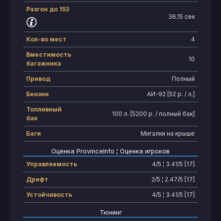
Разгон до 153
36.15 сек
Кол-во мест
4
Вместимость
10
багажника
Привод
Полный
Бензин
АИ-92 [52 р. / л.]
Топливный
100 л. [5200 р. / полный бак]
бак
Баги
Мигалки на крыше
Оценка ProvinceInfo ¦ Оценка игроков
Управляемость
4/5 ¦ 3.41/5 [17]
Дрифт
2/5 ¦ 2.47/5 [17]
Устойчивость
4/5 ¦ 3.41/5 [17]
Тюнинг