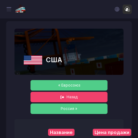
США
« Евросоюз
Назад
Россия »
Название
Цена продажи